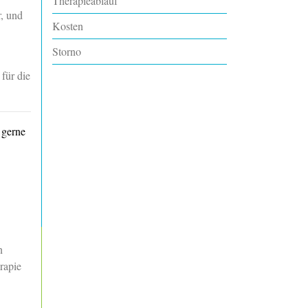
Therapieablauf
r, und
Kosten
Storno
für die
 gerne
n
rapie