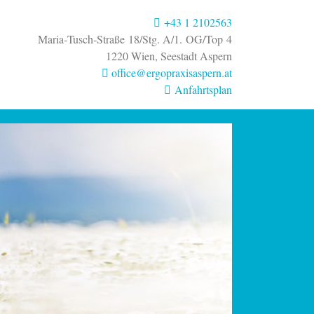
+43 1 2102563
Maria‑Tusch‑Straße 18/Stg. A/1. OG/Top 4
1220 Wien, Seestadt Aspern
office
@ergopraxisaspern
.at
Anfahrtsplan