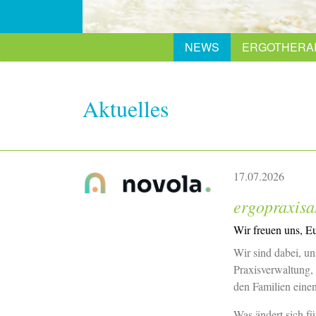
NEWS
ERGOTHERA
Zum Inhalt springen
Aktuelles
17.07.2026
ergopraxisa
Wir freuen uns, E
Wir sind dabei, un
Praxisverwaltung, 
den Familien einen
Was ändert sich fü