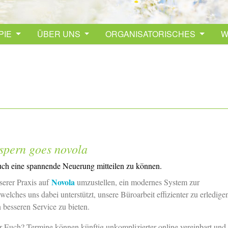
PIE
ÜBER UNS
ORGANISATORISCHES
W
spern goes novola
uch eine spannende Neuerung mitteilen zu können.
Novola
serer Praxis auf
umzustellen, ein modernes System zur
welches uns dabei unterstützt, unsere Büroarbeit effizienter zu erledige
 besseren Service zu bieten.
r Euch? Termine können künftig unkomplizierter online vereinbart und