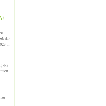
t!
xis
erk der
023 in
ag der
kation
n zu