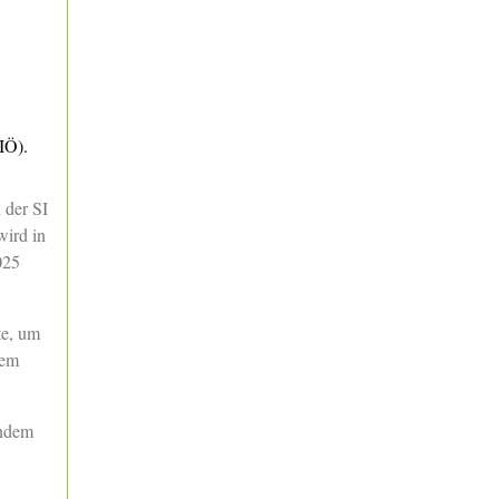
IÖ).
 der SI
wird in
025
te, um
dem
endem