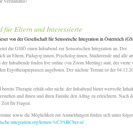
r Verständnis!
 für Eltern und Interessierte
ser von der Gesellschaft für Sensorische Integration in Österreich (GS
ietet die GSIÖ einen Infoabend zur Sensorischen Integration an. Der
sich an Eltern, Pädagog:innen, Psycholog:innen, Studierende und alle an
i der Infoabende finden live online (via Zoom Meeting) statt, der vierte 
en Ergotherapiepraxen angeboten. Der nächste Termin ist der 04.12.2
 bereits Therapie erhält oder nicht: der Infoabend bietet wertvolle Inhal
erstehen und ihnen und ihren Familie den Alltag zu erleichtern. Nach 
h Zeit für Fragen.
ermine sowie die Möglichkeit zur Anmeldungen finden sich unter folg
sche-integration.org/lernen-%C3%BCber-si/