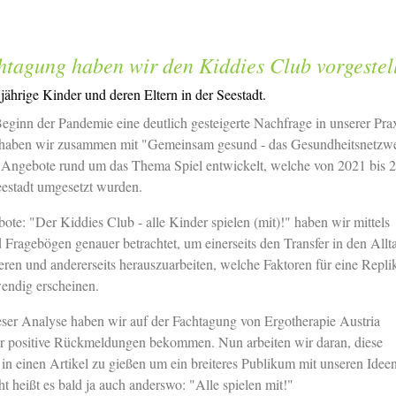
htagung haben wir den Kiddies Club vorgestell
3jährige Kinder und deren Eltern in der Seestadt.
ginn der Pandemie eine deutlich gesteigerte Nachfrage in unserer Pra
en, haben wir zusammen mit "Gemeinsam gesund - das Gesundheitsnetzw
 Angebote rund um das Thema Spiel entwickelt, welche von 2021 bis 2
estadt umgesetzt wurden.
ote: "Der Kiddies Club - alle Kinder spielen (mit)!" haben wir mittels
ragebögen genauer betrachtet, um einerseits den Transfer in den Allt
eren und andererseits herauszuarbeiten, welche Faktoren für eine Repli
wendig erscheinen.
eser Analyse haben wir auf der Fachtagung von Ergotherapie Austria
ehr positive Rückmeldungen bekommen. Nun arbeiten wir daran, diese
in einen Artikel zu gießen um ein breiteres Publikum mit unseren Idee
ht heißt es bald ja auch anderswo: "Alle spielen mit!"