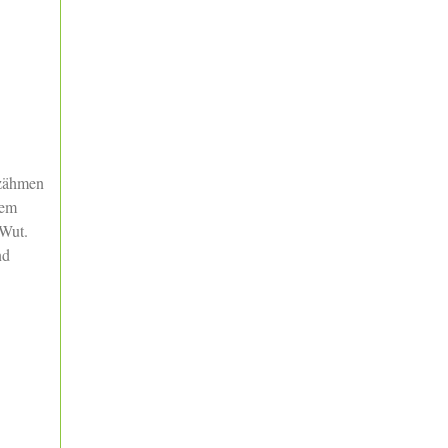
 zähmen
dem
 Wut.
nd