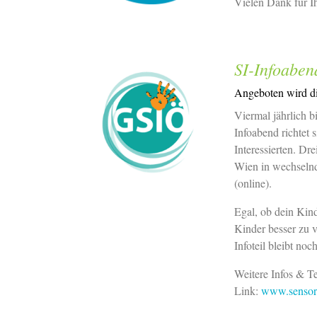
Vielen Dank für Ih
SI-Infoabend
Angeboten wird die
Viermal jährlich b
Infoabend richtet 
Interessierten. Dre
Wien in wechselnd
(online).
Egal, ob dein Kind
Kinder besser zu v
Infoteil bleibt noc
Weitere Infos & T
Link:
www.sensori