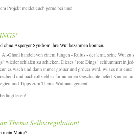
em Projekt meldet euch gerne bei uns!
DINGS"
nd ohne Asperger-Syndrom ihre Wut bezähmen können.
 Al-Ghani handelt von einem Jungen - Rufus - der lernt, seine Wut zu
gs" wieder schlafen zu schicken. Dieses "rote Dings" schlummert in je
nn es wach und dann immer größer und größer wird, will es nur eins:
prechend und nachvollziehbar formulierten Geschichte liefert Kindern u
tegien und Tipps zum Thema Wutmanagement.
bedingt lesen!
m Thema Selbstregulation!
ch mein Motor?