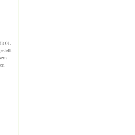
it 01.
stellt,
esem
den