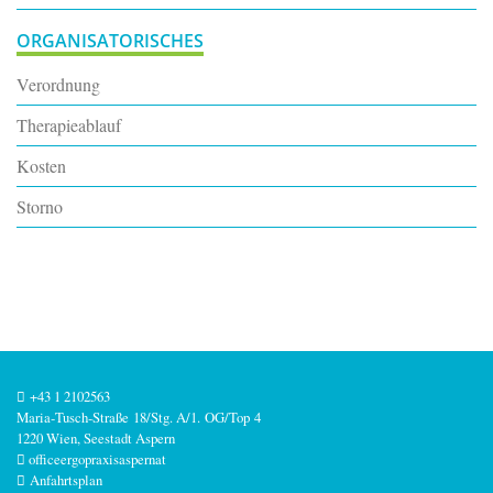
ORGANISATORISCHES
Verordnung
Therapieablauf
Kosten
Storno
+43 1 2102563
Maria‑Tusch‑Straße 18/Stg. A/1. OG/Top 4
1220 Wien, Seestadt Aspern
office
ergopraxisaspern
at
Anfahrtsplan